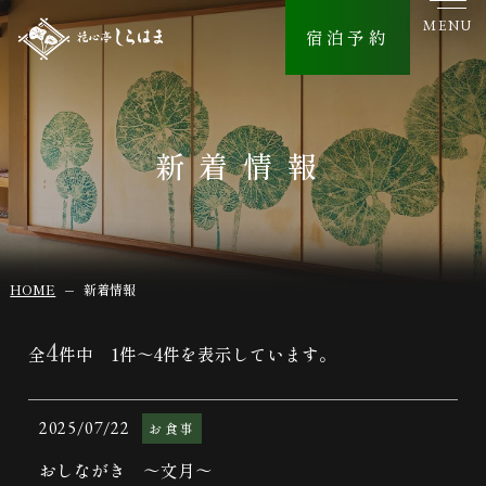
MENU
宿泊予約
新着情報
HOME
新着情報
4
全
件中 1件～4件を表示しています。
2025/07/22
お食事
おしながき ～文月～