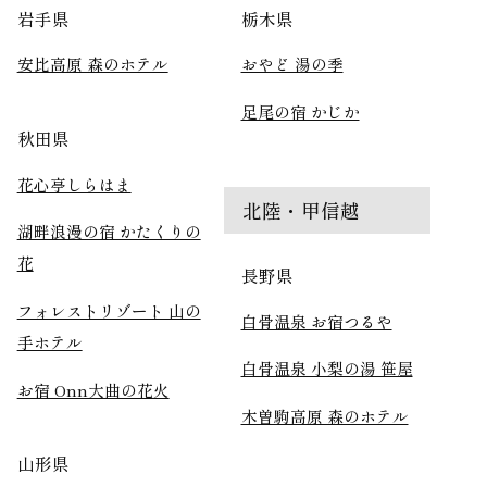
岩手県
栃木県
安比高原 森のホテル
おやど 湯の季
足尾の宿 かじか
秋田県
花心亭しらはま
北陸・甲信越
湖畔浪漫の宿 かたくりの
花
長野県
フォレストリゾート 山の
白骨温泉 お宿つるや
手ホテル
白骨温泉 小梨の湯 笹屋
お宿 Onn大曲の花火
木曽駒高原 森のホテル
山形県