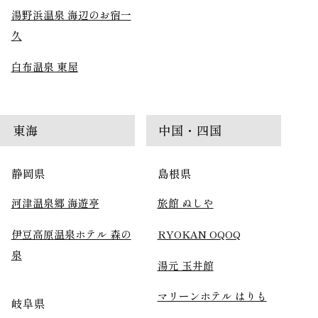
湯野浜温泉 海辺のお宿一
久
白布温泉 東屋
東海
中国・四国
静岡県
島根県
河津温泉郷 海遊亭
旅館 ぬしや
伊豆高原温泉ホテル 森の
RYOKAN OQOQ
泉
湯元 玉井館
マリーンホテル はりも
岐阜県