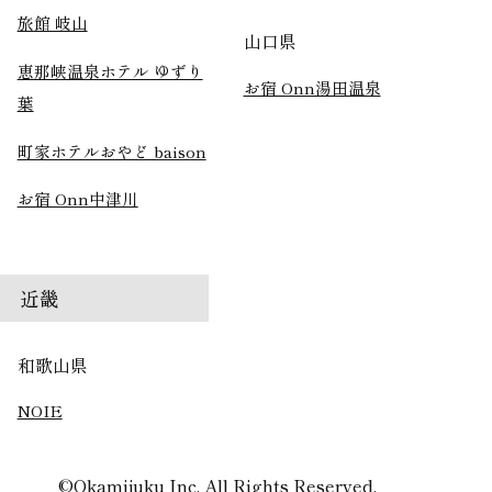
旅館 岐山
山口県
恵那峡温泉ホテル ゆずり
お宿 Onn湯田温泉
葉
町家ホテルおやど baison
お宿 Onn中津川
近畿
和歌山県
NOIE
宿泊予約
TEL
©Okamijuku Inc. All Rights Reserved.